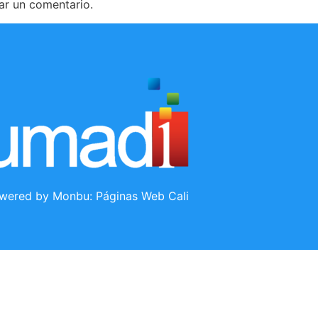
ar un comentario.
wered by Monbu:
Páginas Web Cali