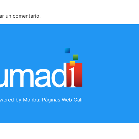
ar un comentario.
wered by Monbu:
Páginas Web Cali