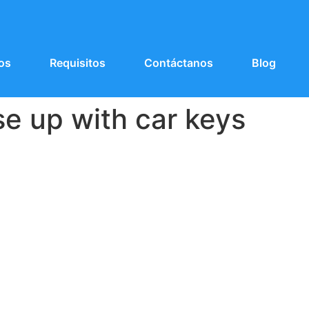
os
Requisitos
Contáctanos
Blog
e up with car keys